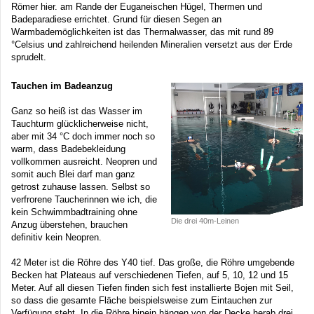
Römer hier. am Rande der Euganeischen Hügel, Thermen und
Badeparadiese errichtet. Grund für diesen Segen an
Warmbademöglichkeiten ist das Thermalwasser, das mit rund 89
°Celsius und zahlreichend heilenden Mineralien versetzt aus der Erde
sprudelt.
Tauchen im Badeanzug
Ganz so heiß ist das Wasser im
Tauchturm glücklicherweise nicht,
aber mit 34 °C doch immer noch so
warm, dass Badebekleidung
vollkommen ausreicht. Neopren und
somit auch Blei darf man ganz
getrost zuhause lassen. Selbst so
verfrorene Taucherinnen wie ich, die
kein Schwimmbadtraining ohne
Die drei 40m-Leinen
Anzug überstehen, brauchen
definitiv kein Neopren.
42 Meter ist die Röhre des Y40 tief. Das große, die Röhre umgebende
Becken hat Plateaus auf verschiedenen Tiefen, auf 5, 10, 12 und 15
Meter. Auf all diesen Tiefen finden sich fest installierte Bojen mit Seil,
so dass die gesamte Fläche beispielsweise zum Eintauchen zur
Verfügung steht. In die Röhre hinein hängen von der Decke herab drei