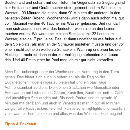
Beckenrand und scharrt mit den Hufen. Im Gegensatz zu Siegburg sind
hier Freitaucher und Gerätetaucher strikt getrennt und im Wechsel im
Wasser – 90 Minuten die einen, dann 90 Minuten die anderen. In den
beliebten Zeiten (Abend, Wochenende) wird’s dann auch schon mal gut
voll. Maximal werden 40 Taucher ins Wasser gelassen. Und nun darf
man sich ausrechnen, was das bedeutet, wenn alle an drei Leinen
tauchen wollen. Wir waren bei einigen Sessions mit 22 Leuten im
Wasser, also ca. 7 pro Leine. Das ist dann ungefähr so wie früher auf
dem Spielplatz, als man an der Schaukel anstehen musste und der vor
einem nicht aufhören wollte zu Schaukeln. Warm-up und zwei bis drei
Abstiege – mehr ist dann in der zur Verfügung stehenden Zeit kaum
drin. Und 40 Freitaucher im Pool mag ich mir gar nicht vorstellen.
Mein Rat: unbedingt unter der Woche und am Vormittag in den Turm
gehen. Das bietet sich auch in sofern an, als die Region der
Euganeischen Hügel einiges zu bieten hat und ein paar Tage
Aufmerksamkeit verdient. Die kleinen Städtchen wie Monselice oder
Este warten mit historischen Gärten, Kastellen, Basiliken, netten Cafés
und unzähligen Schuhläden auf. Bis nach Padua sind es gerade 10
Minuten mit der Bahn und auch in Venedig ist man in gut 40 Minuten.
Es gibt tolle Radstrecken, reichlich kulinarische Highlights und natürlich
viele warme Thermalbecken und alles was das Wellness-Herz begehrt.
Tipps & Eckdaten