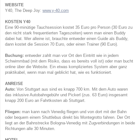
WEBSITE
Y40, The Deep Joy:
www.y-40.com
KOSTEN Y40
Eine 90-minütige Tauchsession kostet 35 Euro pro Person (30 Euro zu
den nicht stark frequentierten Tageszeiten) wenn man einen Buddy
dabei hat. Wer alleine ist, brauchte entweder einen Guide als Buddy,
dann kostet die Session 70 Euro, oder einen Trainer (90 Euro).
Buchung:
entweder zahlt man vor Ort den Eintritt wie in jedem
Schwimmbad (mit dem Risiko, dass es bereits voll ist) oder man bucht
online über die Website. Ein etwas kompliziertes System aber ganz
praktikabel, wenn man mal geblickt hat, wie es funktioniert.
ANREISE
Auto:
Von Stuttgart aus sind es knapp 700 km. Mit dem Auto waren
das inklusive Autobahngebühr und Pickerl (zus. 63 Euro) insgesamt
knapp 200 Euro an Fahrtkosten ab Stuttgart.
Fliegen:
man kann nach Venedig fliegen und von dort mit der Bahn
oder bequem einem Shuttlebus direkt bis Montegrotto fahren. Der Ort
liegt an der Bahnstrecke Bologna-Venedig mit Zugverbindungen in beide
Richtungen alle 30 Minuten.
HOTEL