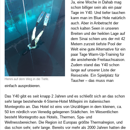
Ja, eine Woche in Dahab mag
schon billiger sein als ein paar
Tage im Y40. Und tiefer tauchen
kann man im Blue Hole natürlich
auch. Aber in Anbetracht der
noch kalten Seen in unseren
Breiten und der heiklen Lage auf
dem Sinai schien uns der mit 42
Metern zurzeit tiefste Pool der
Welt eine gute Alternative für ein
paar Tage Warm-Up-Training für
die anstehende Freitauchsaison.
Zudem stand das Y40 schon
lange auf unserer Liste der
Reiseziele. Ein Spielplatz für
Henni auf dem Weg in die Tiefe.
Taucher – das muss man
einfach ausprobieren.
Das Y40 gibt es seit knapp 2 Jahren und es schließt sich an das schon
sehr lange bestehende 4-Sterne-Hotel Millepini im italienischen
Montegrotto an. Das Hotel ist eins von Unzähligen in dem kleinen, ca.
50 km nördlich von Venedig gelegenen Städtchen. Im Wesentlichen
besteht Montegrotto aus Hotels, Thermen, Spa- und
Wellnessbereichen. Die Region ist Europas größte Thermalregion, und
das schon sehr, sehr lange. Bereits vor mehr als 2000 Jahren hatten die