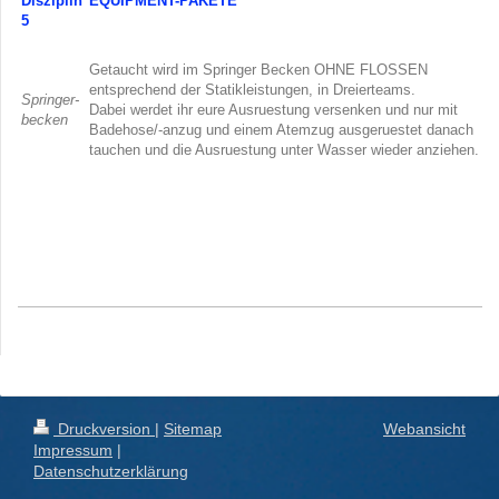
Disziplin
EQUIPMENT-PAKETE
5
Getaucht wird im Springer Becken OHNE FLOSSEN
entsprechend der Statikleistungen, in Dreierteams.
Springer-
Dabei werdet ihr eure Ausruestung versenken und nur mit
becken
Badehose/-anzug und einem Atemzug ausgeruestet danach
tauchen und die Ausruestung unter Wasser wieder anziehen.
Druckversion
|
Sitemap
Webansicht
Impressum
|
Datenschutzerklärung