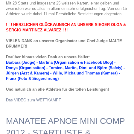
Mit 28 Starts und insgesamt 25 weissen Karten, einer gelben und
zwei roten war es alles in allem ein sehr erfolgreicher Tag. Von den 15
Athleten wurde dabei 11 mal Persönliche Bestleistungen abgerufen.
! ! ! HERZLICHEN GLÜCKWUNSCH AN UNSERE SIEGER OLGA &
SERGIO MARTINEZ ALVAREZ ! ! !
VIELEN DANK an unseren Organisator und Chef Judge MALTE
BRÜMMER!
Darüber hinaus vielen Dank an unsere Helfer:
Barbara (Judge) - Martina (Organisation & Facebook Blog) -
Donya (Organisation) - Torsten, Martin, Dimi und Björn (Safety) -
Jürgen (Arzt & Kamera) - Wille, Micha und Thomas (Kamera) -
Franz (Foto & Siegerehrung)
Und natürlich an alle Athleten für die tollen Leistungen!
Das VIDEO zum WETTKAMPF
MANATEE APNOE MINI COMP
2012 - STARTLISTE &