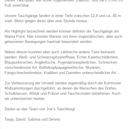
Dieser Tauchplatz war unser sogenanntes „Hausriff“ und nach 5 min zu
Fuß erreichbar.
Unsere Tauchgänge fanden in einer Tiefe zwischen 12,8 und ca. 40 m
statt. Meist gingen diese über eine Stunde hinaus.
Als Highlight bezeichnet werden können definitiv die Tauchgänge am
Manta Point. Hier konnten Mantas mit ihren majestätischen, aber auch
gelassenen Bewegungen hautnah bewundert werden.
Neben diesen konnten aber auch zahlreiche andere Tiere bestaunt
werden: Weiß- und Schwarzspitzenriffhaie, Echte Karettschildkröten,
Blaupunktrochen, Anglerfische, Pygmäenseepferdchen, Schnecken
verschiedenster Art, Büffelkopfpapageienfische, Muränen,
Fangschreckenkrebse, Krabben und Garnelen unterschiedlicher Art….
Zur Verbesserung der Umwelt werden regelmäßig durch die Kommune
Müllsammlungen durchgeführt, an denen die Menschen des Dorfes,
Schulklassen, Militär und Polizei und Tauchschulen teilnehmen. Auch
wir unterstützten hierbei.
Danke an das Team von Joe´s Tauchburg!
Tanja, David, Sabrina und Dennis