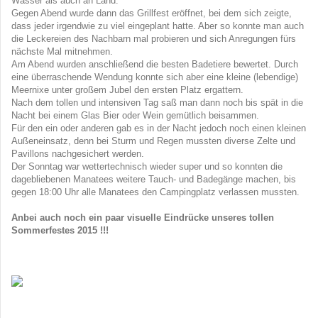
Wasser als auch an Land.
Gegen Abend wurde dann das Grillfest eröffnet, bei dem sich zeigte,
dass jeder irgendwie zu viel eingeplant hatte. Aber so konnte man auch
die Leckereien des Nachbarn mal probieren und sich Anregungen fürs
nächste Mal mitnehmen.
Am Abend wurden anschließend die besten Badetiere bewertet. Durch
eine überraschende Wendung konnte sich aber eine kleine (lebendige)
Meernixe unter großem Jubel den ersten Platz ergattern.
Nach dem tollen und intensiven Tag saß man dann noch bis spät in die
Nacht bei einem Glas Bier oder Wein gemütlich beisammen.
Für den ein oder anderen gab es in der Nacht jedoch noch einen kleinen
Außeneinsatz, denn bei Sturm und Regen mussten diverse Zelte und
Pavillons nachgesichert werden.
Der Sonntag war wettertechnisch wieder super und so konnten die
dagebliebenen Manatees weitere Tauch- und Badegänge machen, bis
gegen 18:00 Uhr alle Manatees den Campingplatz verlassen mussten.
Anbei auch noch ein paar visuelle Eindrücke unseres tollen
Sommerfestes 2015 !!!