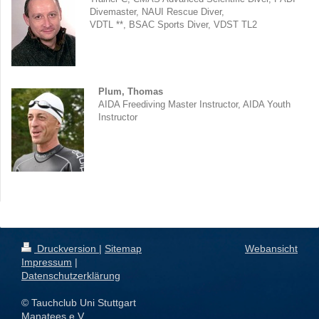
Divemaster, NAUI Rescue Diver,
VDTL **, BSAC Sports Diver, VDST TL2
Plum,
Thomas
AIDA Freediving Master Instructor, AIDA Youth
Instructor
Druckversion
|
Sitemap
Webansicht
Impressum
|
Datenschutzerklärung
© Tauchclub Uni Stuttgart
Manatees e.V.